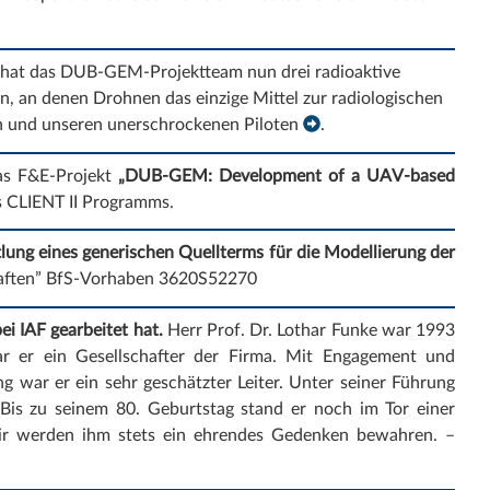
n hat das DUB-GEM-Projektteam nun drei radioaktive
n, an denen Drohnen das einzige Mittel zur radiologischen
en und unseren unerschrockenen Piloten
.
das F&E-Projekt
„DUB-GEM: Development of a UAV-based
 CLIENT II Programms.
tlung eines generischen Quellterms für die Modellierung der
chaften” BfS-Vorhaben 3620S52270
ei IAF gearbeitet hat.
Herr Prof. Dr. Lothar Funke war 1993
ar er ein Gesellschafter der Firma. Mit Engagement und
ng war er ein sehr geschätzter Leiter. Unter seiner Führung
 Bis zu seinem 80. Geburtstag stand er noch im Tor einer
ir werden ihm stets ein ehrendes Gedenken bewahren. –