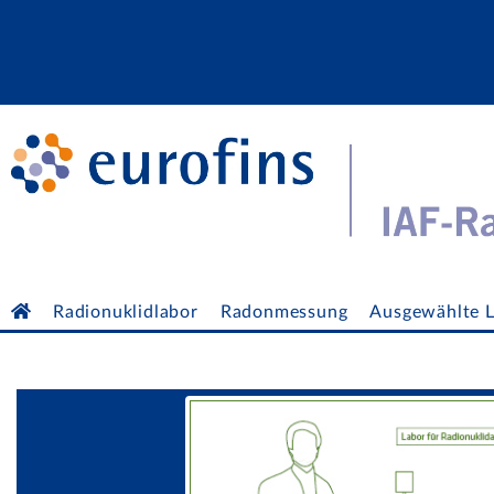
Radionuklidlabor
Radonmessung
Ausgewählte L
Biogener Kohlenstoff
In-situ-Messu
Slider
Consulting
Öffentlichkei