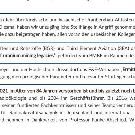
n Jahr über kirgisische und kasachische Uranbergbau-Altlaste
 Diesmal haben wir unzugängliche Steilhänge in Angriff genomme
die dazu beigetragen haben, allen voran den usbekischen Kolleg
aften und Rohstoffe (BGR) und Third Element Aviation (3EA) 
f uranium mining legacies”
, gefördert vom BMBF im Rahmen des
meyer und der Hochschule Düsseldorf das F&E-Vorhaben „
Ermit
igung meteorologischer Parameter und relevanter Stoffeigens
21 im Alter von 84 Jahren verstorben ist und bis zuletzt noch b
adioökologie und bis 2004 ihr Geschäftsführer. Bis 2016 w
it seinen fundierten Fachkenntnissen und seiner Teamorientieru
für Radioaktivitätsanalytik in Deutschland und international.
und nehmen in Dankbarkeit von Professor Funke Abschied. W