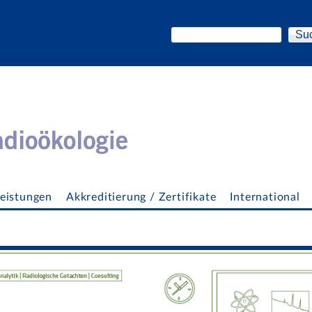
Direkt zum Inhalt
Suche
Suchformular
eistungen
Akkreditierung / Zertifikate
International
ngen, Probenahme, Feldarbeiten
tsarbeit und Kampagnen